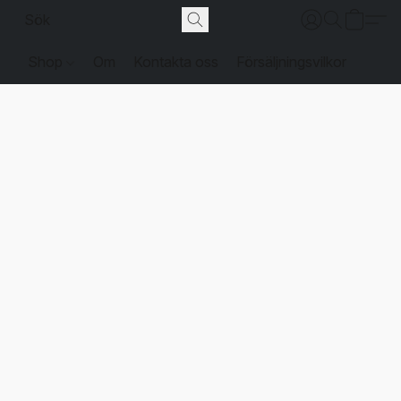
Shop
Om
Kontakta oss
Försäljningsvilkor