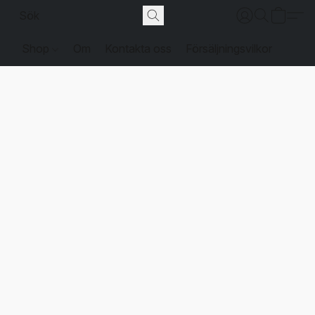
Shop
Om
Kontakta oss
Försäljningsvilkor