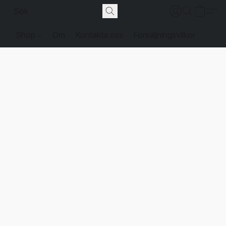
Shop
Om
Kontakta oss
Försäljningsvilkor