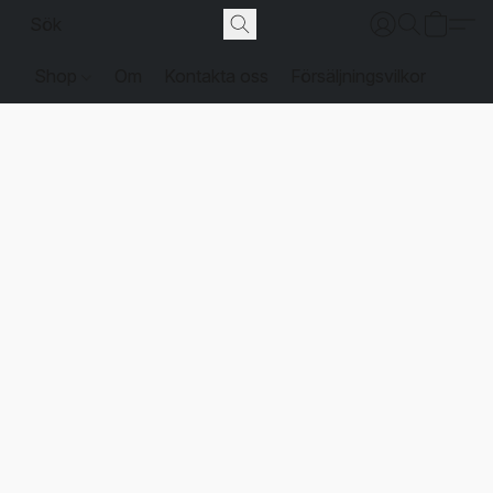
Shop
Om
Kontakta oss
Försäljningsvilkor