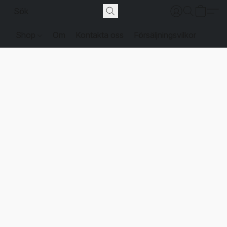
Shop
Om
Kontakta oss
Försäljningsvilkor