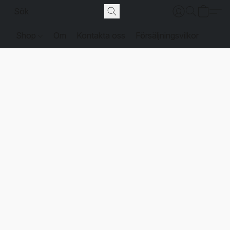
Shop
Om
Kontakta oss
Försäljningsvilkor