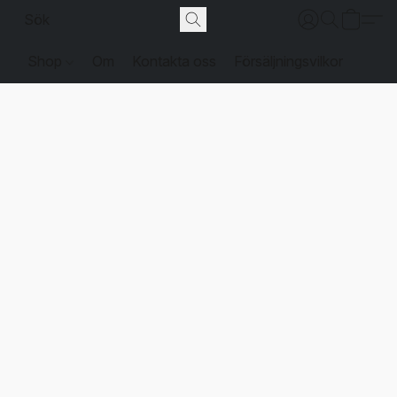
Shop
Om
Kontakta oss
Försäljningsvilkor