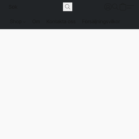
Shop
Om
Kontakta oss
Försäljningsvilkor