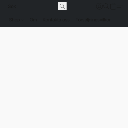
Shop
Om
Kontakta oss
Försäljningsvilkor