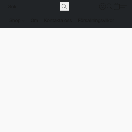
Shop
Om
Kontakta oss
Försäljningsvilkor