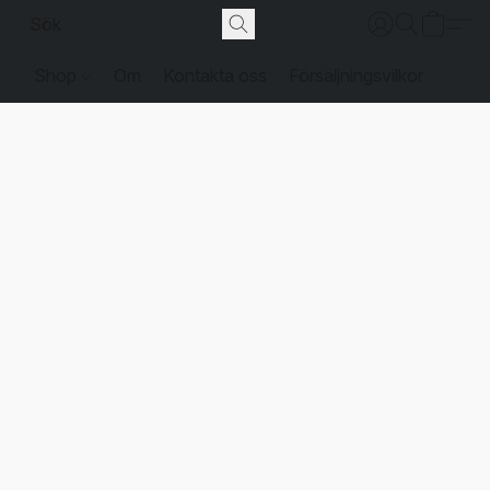
Shop
Om
Kontakta oss
Försäljningsvilkor