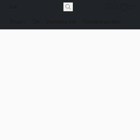
Shop
Om
Kontakta oss
Försäljningsvilkor