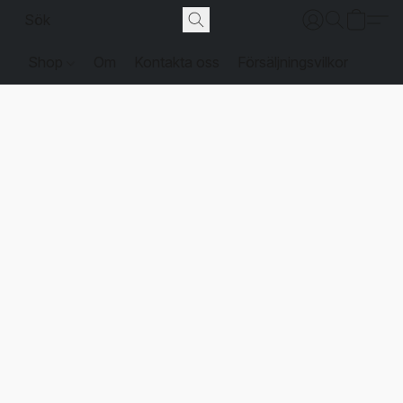
Shop
Om
Kontakta oss
Försäljningsvilkor