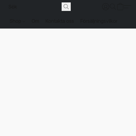
Shop
Om
Kontakta oss
Försäljningsvilkor