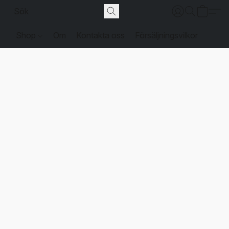
Shop
Om
Kontakta oss
Försäljningsvilkor