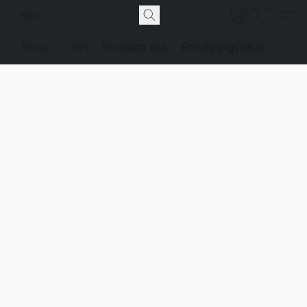
Shop
Om
Kontakta oss
Försäljningsvilkor