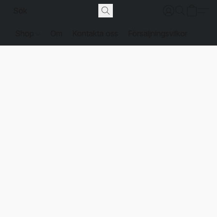
Shop
Om
Kontakta oss
Försäljningsvilkor