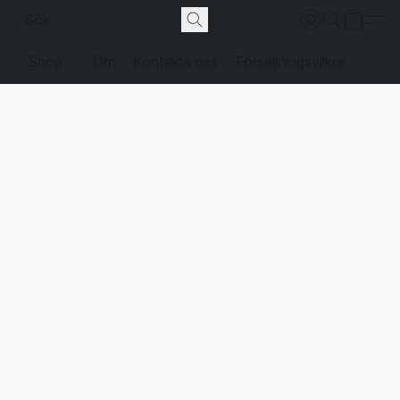
Shop
Om
Kontakta oss
Försäljningsvilkor