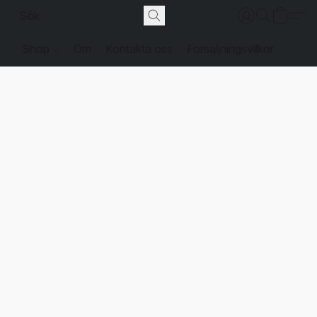
Shop
Om
Kontakta oss
Försäljningsvilkor