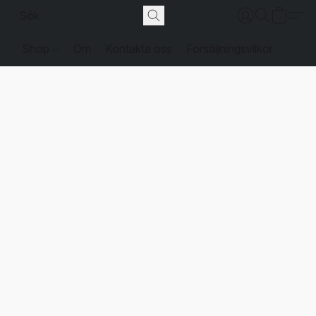
Shop
Om
Kontakta oss
Försäljningsvilkor