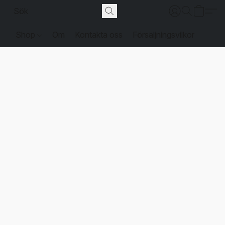
Shop
Om
Kontakta oss
Försäljningsvilkor