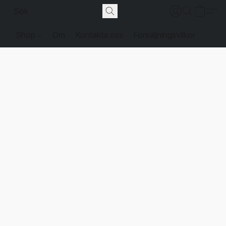
Shop
Om
Kontakta oss
Försäljningsvilkor