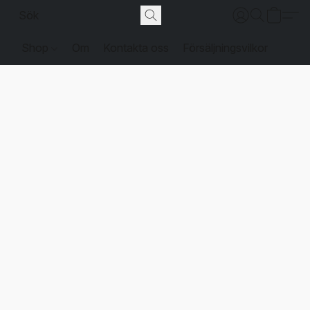
Shop
Om
Kontakta oss
Försäljningsvilkor