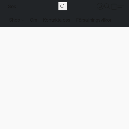
Shop
Om
Kontakta oss
Försäljningsvilkor