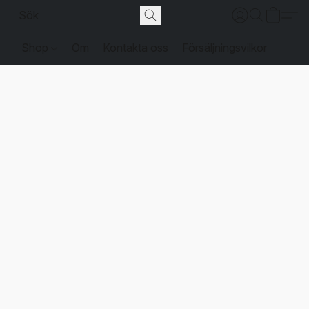
Shop
Om
Kontakta oss
Försäljningsvilkor