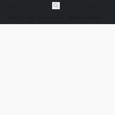
Shop
Om
Kontakta oss
Försäljningsvilkor