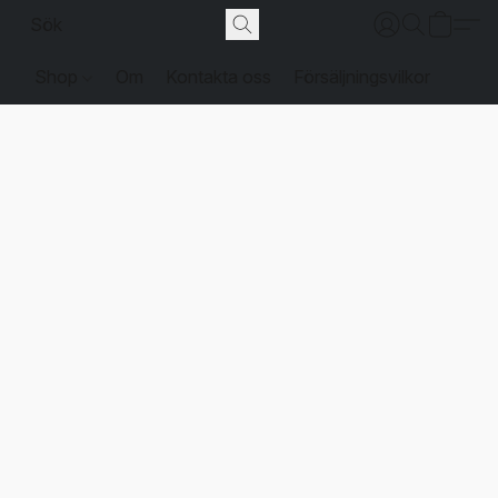
Shop
Om
Kontakta oss
Försäljningsvilkor