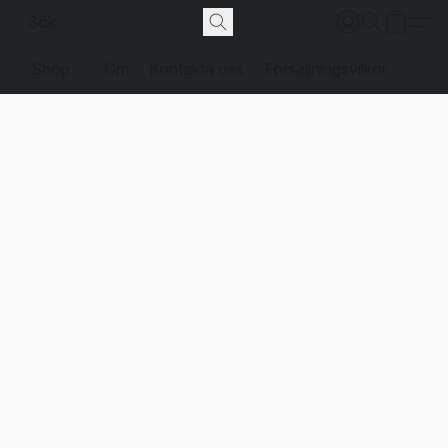
Shop
Om
Kontakta oss
Försäljningsvilkor