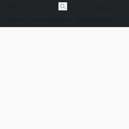
Shop
Om
Kontakta oss
Försäljningsvilkor