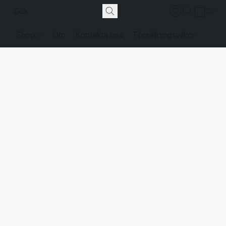
Shop
Om
Kontakta oss
Försäljningsvilkor