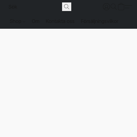
Shop
Om
Kontakta oss
Försäljningsvilkor