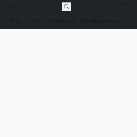
Shop
Om
Kontakta oss
Försäljningsvilkor