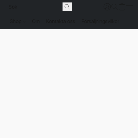
Shop
Om
Kontakta oss
Försäljningsvilkor