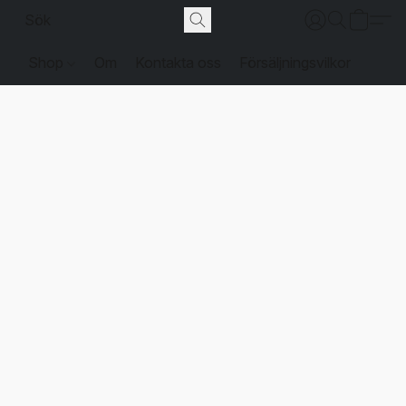
Shop
Om
Kontakta oss
Försäljningsvilkor