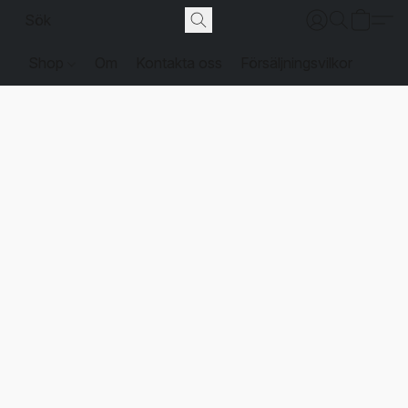
Shop
Om
Kontakta oss
Försäljningsvilkor