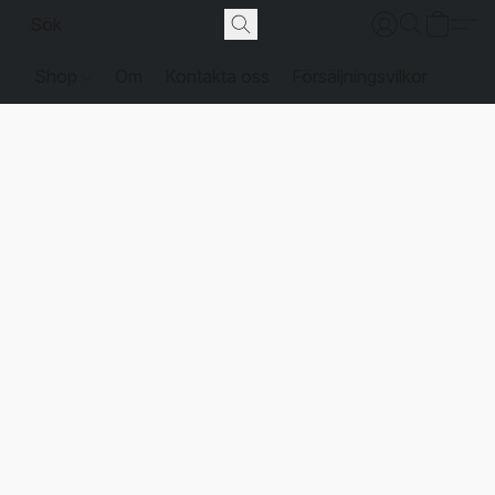
Shop
Om
Kontakta oss
Försäljningsvilkor