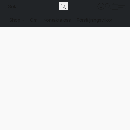
Shop
Om
Kontakta oss
Försäljningsvilkor