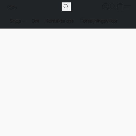
Shop
Om
Kontakta oss
Försäljningsvilkor