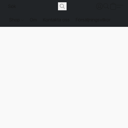
Shop
Om
Kontakta oss
Försäljningsvilkor