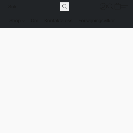
Shop
Om
Kontakta oss
Försäljningsvilkor