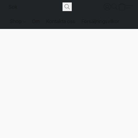
Shop
Om
Kontakta oss
Försäljningsvilkor