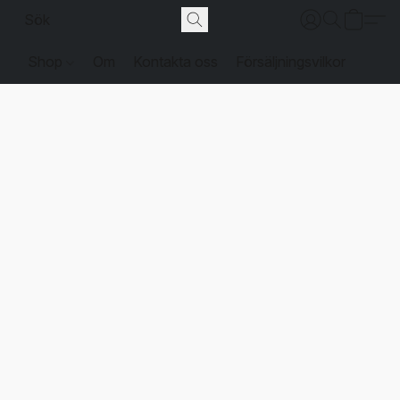
Shop
Om
Kontakta oss
Försäljningsvilkor