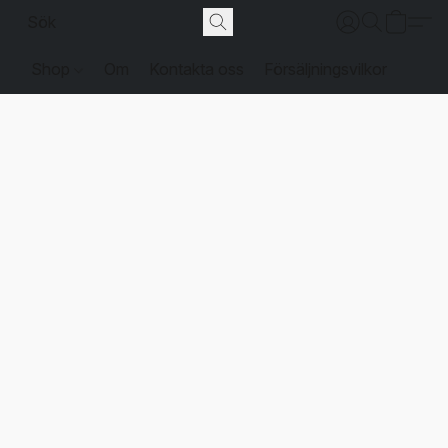
Shop
Om
Kontakta oss
Försäljningsvilkor