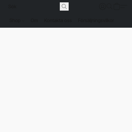
Shop
Om
Kontakta oss
Försäljningsvilkor