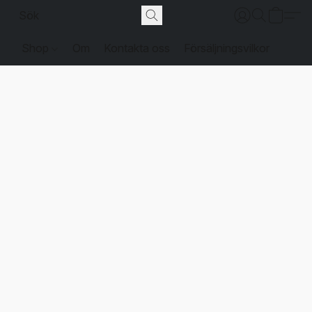
Shop
Om
Kontakta oss
Försäljningsvilkor