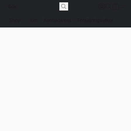
Shop
Om
Kontakta oss
Försäljningsvilkor