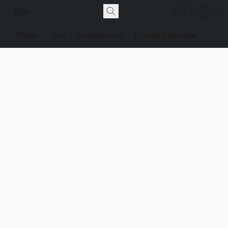
Shop
Om
Kontakta oss
Försäljningsvilkor