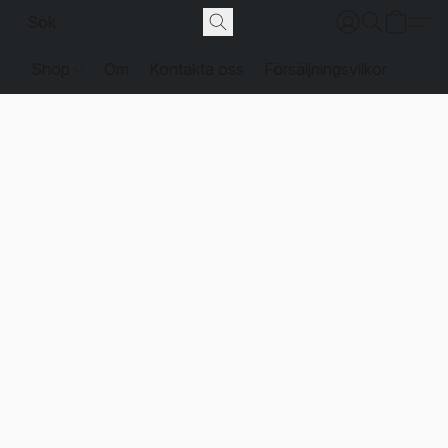
Shop
Om
Kontakta oss
Försäljningsvilkor