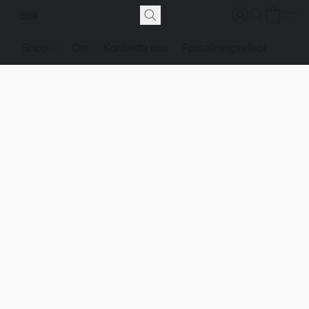
Shop
Om
Kontakta oss
Försäljningsvilkor