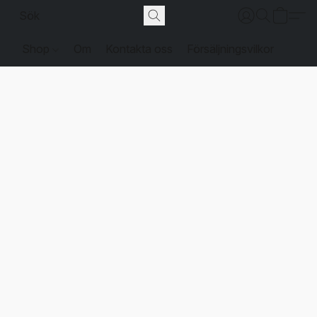
Shop
Om
Kontakta oss
Försäljningsvilkor